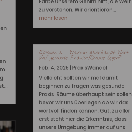
Farbe unserem Gehirn hilft, die Welt
zu verstehen. Wir orientieren...
mehr lesen
hen
Episode 2 – Warum überhaupt Wert
auf gesunde Praxis-Räume legen?
uen
Feb. 4, 2025
|
PraxisWandel
Um
lg
Vielleicht sollten wir mal damit
t...
beginnen zu fragen was gesunde
Praxis-Räume überhaupt sein sollen
bevor wir uns überlegen ob wir das
wertvoll finden können. Gut, zu aller
erst steht hier die Erkenntnis, dass
unsere Umgebung immer auf uns