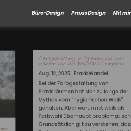
Büro-Design
Praxis Design
Mit mi
Farbgestaltung in Praxen, wie und
warum wir die „Weißfalle“ umgehen
Aug. 12, 2025
|
PraxisWandel
Bei der Farbgestaltung von
Praxisräumen hat sich zu lange der
Mythos vom “hygienischen Weiß”
gehalten. Aber warum ist weiß als
Farbwahl überhaupt problematisch
Grundsätzlich gilt zu verstehen, das
igen