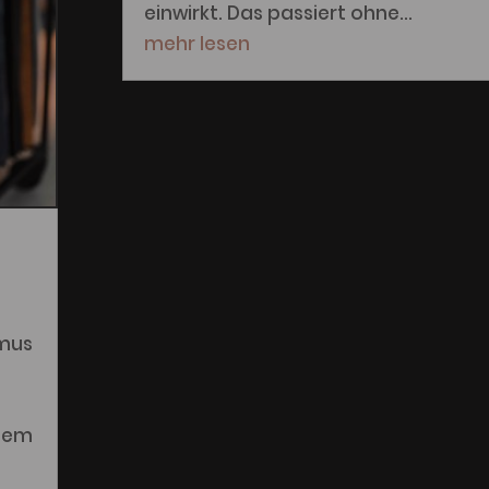
einwirkt. Das passiert ohne...
mehr lesen
smus
 dem
d