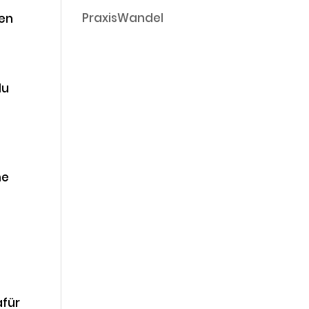
PraxisWandel
den
du
d
he
afür