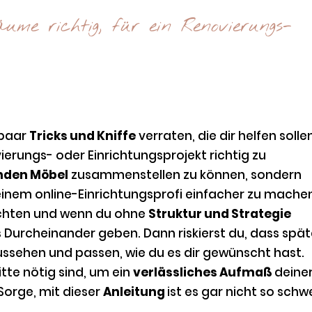
ume richtig, für ein Renovierungs-
 paar
Tricks und Kniffe
verraten, die dir helfen solle
erungs- oder Einrichtungsprojekt richtig zu
nden Möbel
zusammenstellen zu können, sondern
nem online-Einrichtungsprofi einfacher zu mache
achten und wenn du ohne
Struktur und Strategie
s Durcheinander geben. Dann riskierst du, dass spät
aussehen und passen, wie du es dir gewünscht hast.
itte nötig sind, um ein
verlässliches Aufmaß
deine
orge, mit dieser
Anleitung
ist es gar nicht so schw