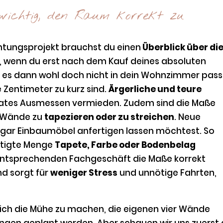
wichtig, den Raum korrekt zu
chtungsprojekt brauchst du einen
Überblick über di
e, wenn du erst nach dem Kauf deines absoluten
 es dann wohl doch nicht in dein Wohnzimmer pass
 Zentimeter zu kurz sind.
Ärgerliche und teure
ates Ausmessen vermieden. Zudem sind die Maße
e Wände zu
tapezieren oder zu streichen
. Neue
ogar Einbaumöbel anfertigen lassen möchtest. So
ötigte Menge
Tapete, Farbe oder Bodenbelag
ntsprechenden Fachgeschäft die Maße korrekt
nd sorgt für
weniger Stress
und unnötige Fahrten,
.
e sich die Mühe zu machen, die eigenen vier Wände
gen geplant werden. Aber schauen wir uns zuerst 