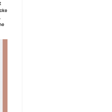
t
ecke
.
he