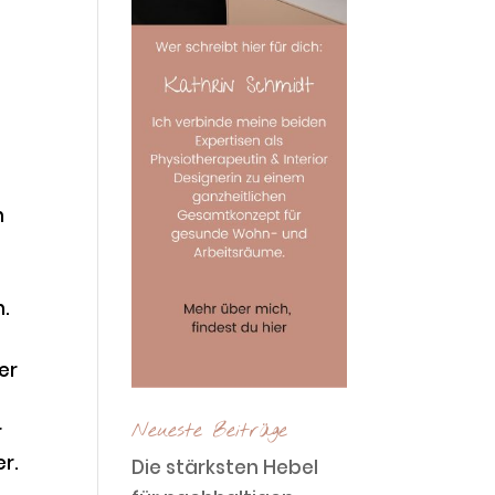
n
n.
er
Neueste Beiträge
r
er.
Die stärksten Hebel