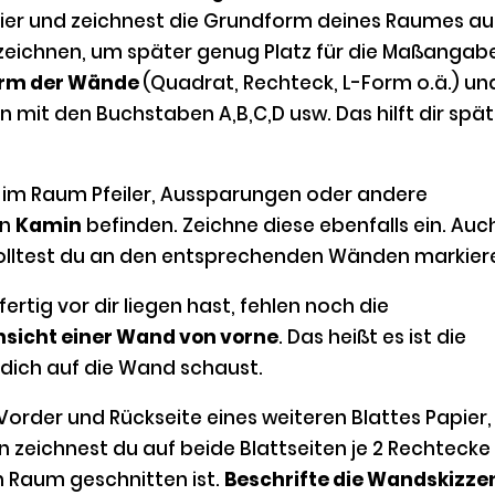
apier und zeichnest die Grundform deines Raumes au
r zeichnen, um später genug Platz für die Maßangab
rm der Wände
(Quadrat, Rechteck, L-Form o.ä.) un
 mit den Buchstaben A,B,C,D usw. Das hilft dir spät
o im Raum Pfeiler, Aussparungen oder andere
in
Kamin
befinden. Zeichne diese ebenfalls ein. Auc
olltest du an den entsprechenden Wänden markier
ertig vor dir liegen hast, fehlen noch die
nsicht einer Wand von vorne
. Das heißt es ist die
 dich auf die Wand schaust.
order und Rückseite eines weiteren Blattes Papier,
n zeichnest du auf beide Blattseiten je 2 Rechtecke
n Raum geschnitten ist.
Beschrifte die Wandskizze