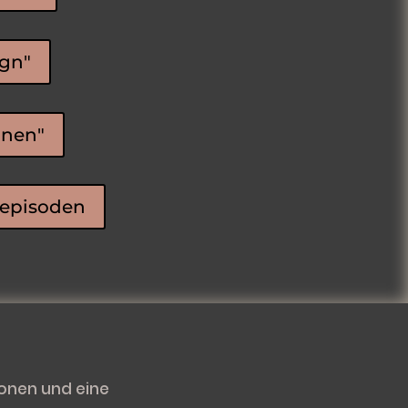
ign"
hnen"
stepisoden
ionen und eine