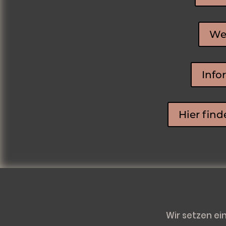
Wei
Info
Hier find
Wir setzen ei