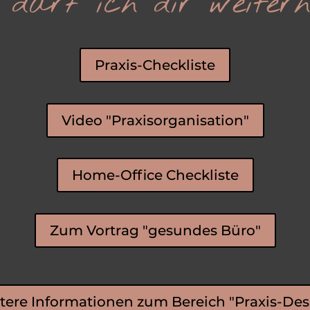
 darf ich dir weiterh
Praxis-Checkliste
Video "Praxisorganisation"
Home-Office Checkliste
Zum Vortrag "gesundes Büro"
tere Informationen zum Bereich "Praxis-Des