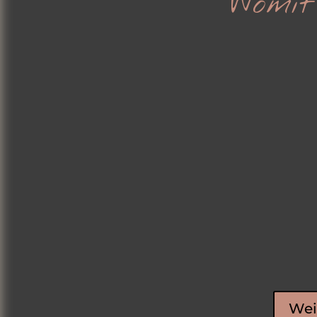
Womit
Wei